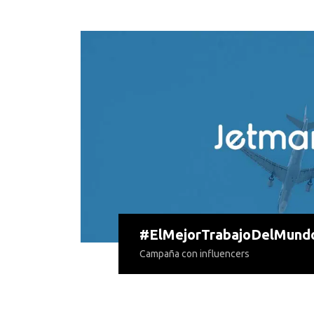
#ElMejorTrabajoDelMund
Campaña con influencers