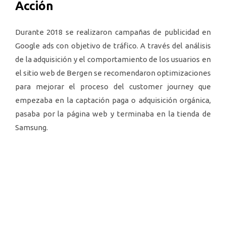
Acción
Durante 2018 se realizaron campañas de publicidad en
Google ads con objetivo de tráfico. A través del análisis
de la adquisición y el comportamiento de los usuarios en
el sitio web de Bergen se recomendaron optimizaciones
para mejorar el proceso del customer journey que
empezaba en la captación paga o adquisición orgánica,
pasaba por la página web y terminaba en la tienda de
Samsung.
En redes sociales nos enfocamos en crear contenido que
reforzara el valor de la marca, se destacó la calidad y el
estilo de los diseños a través de materiales gráficos
sobre producto y lifestyle. Se mantuvo un diálogo fluido
con los seguidores que permitió mantener su fidelidad y
recibir insights valiosos.