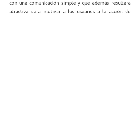
con una comunicación simple y que además resultara
atractiva para motivar a los usuarios a la acción de
tráfico o suscripción que se buscó lograr.
Acción
Primero trabajamos en comprender a fondo las
herramientas para poder transformar el lenguaje
técnico a una comunicación cercana y simple, entendida
por toda la población. Así llegamos al concepto “Explorá
el lugar donde vivís” que representaba el propósito de
OTU.
Los materiales utilizaron indicadores específicos de cada
herramienta, nos apoyamos en elementos visuales
como íconos y un estilo atractivo que nos ayudó a ser