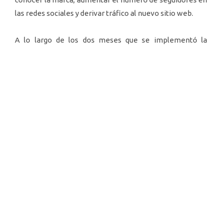
las redes sociales y derivar tráfico al nuevo sitio web.
A lo largo de los dos meses que se implementó la
estrategia de lanzamiento rápidamente se logró una
dinámica de equipo que permitió ejecutar todas las
acciones con precisión. Con el asesoramiento de IMÁN
en la ejecución de la estrategia y en la planificación de
medios digital se lograron excelentes resultados.
Acción
Durante dos meses se plantearon tres acciones fuertes
para posicionar la marca y su web además de formar una
nueva comunidad. Las acciones consistieron en: