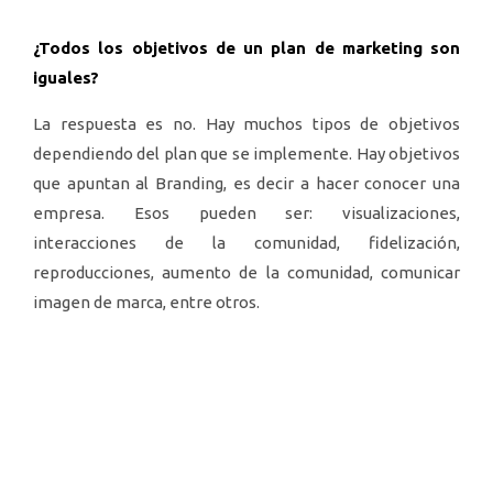
¿Todos los objetivos de un plan de marketing son
iguales?
La respuesta es no. Hay muchos tipos de objetivos
dependiendo del plan que se implemente. Hay objetivos
que apuntan al Branding, es decir a hacer conocer una
empresa. Esos pueden ser: visualizaciones,
interacciones de la comunidad, fidelización,
reproducciones, aumento de la comunidad, comunicar
imagen de marca, entre otros.
También hay objetivos de Performance, es decir de lo
que se espera de la realización de campañas
publicitarias. Algunos de estos son: leads, tráfico en el
sitio o red social, ventas en un eCommerce, mensajes en
alguna red social, etc.