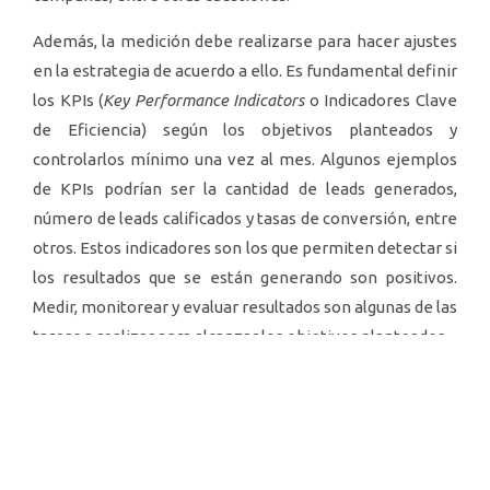
Además, la medición debe realizarse para hacer ajustes
en la estrategia de acuerdo a ello. Es fundamental definir
los KPIs (
Key Performance Indicators
o Indicadores Clave
de Eficiencia) según los objetivos planteados y
controlarlos mínimo una vez al mes. Algunos ejemplos
de KPIs podrían ser la cantidad de leads generados,
número de leads calificados y tasas de conversión, entre
otros. Estos indicadores son los que permiten detectar si
los resultados que se están generando son positivos.
Medir, monitorear y evaluar resultados son algunas de las
tareas a realizar para alcanzar los objetivos planteados.
En el mundo digital hay varias herramientas que
permiten reunir datos y clasificarlos para encontrar
hallazgos que pueden ser un gran aporte para la
estrategia. Algunas de estas son Facebook Ads, Google